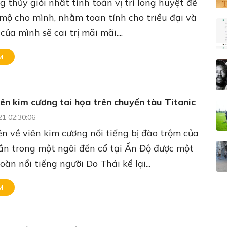
 thủy giỏi nhất tính toán vị trí long huyệt để
mộ cho mình, nhằm toan tính cho triều đại và
của mình sẽ cai trị mãi mãi....
M
ên kim cương tai họa trên chuyến tàu Titanic
21 02:30:06
n về viên kim cương nổi tiếng bị đào trộm của
ần trong một ngôi đền cổ tại Ấn Độ được một
oàn nổi tiếng người Do Thái kể lại...
M