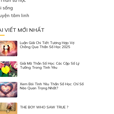
Thần số học
i sống
uyện tâm linh
ÀI VIẾT MỚI NHẤT
Luận Giải Chi Tiết Tương Hợp Vợ
Chồng Qua Thần Số Học 2025
Giải Mã Thần Số Học: Các Cặp Số Lý
Tưởng Trong Tình Yêu
Xem Bói Tình Yêu Thần Số Học: Chỉ Số
Nào Quan Trọng Nhất?
THE BOY WHO SAW TRUE ?