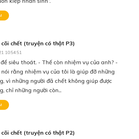
ôn kiếp nhân sinh”.
M
 cõi chết (truyện có thật P3)
21 10:54:51
này để siêu thoát. - Thế còn nhiệm vụ của anh? -
 nói rằng nhiệm vụ của tôi là giúp đỡ những
g, vì những người đã chết không giúp được
g, chỉ những người còn...
M
 cõi chết (truyện có thật P2)