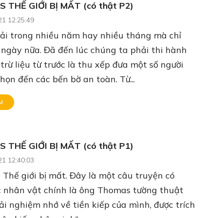
 THẾ GIỚI BỊ MẤT (có thật P2)
21 12:25:49
ải trong nhiều năm hay nhiều tháng mà chỉ
 ngày nữa. Đã đến lúc chúng ta phải thi hành
trừ liệu từ trước là thu xếp đưa một số người
họn đến các bến bờ an toàn. Từ...
M
 THẾ GIỚI BỊ MẤT (có thật P1)
21 12:40:03
- Thế giới bị mất. Đây là một câu truyện có
c nhân vật chính là ông Thomas tường thuật
rải nghiệm nhớ về tiền kiếp của mình, được trích