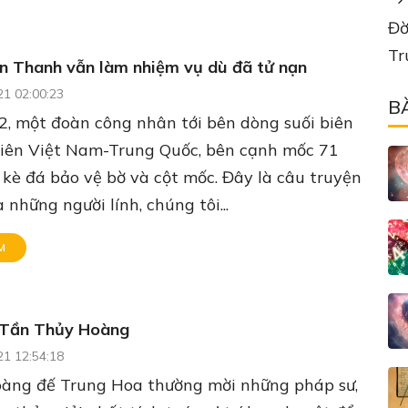
Đờ
Tr
ên Thanh vẫn làm nhiệm vụ dù đã tử nạn
21 02:00:23
B
, một đoàn công nhân tới bên dòng suối biên
nhiên Việt Nam-Trung Quốc, bên cạnh mốc 71
kè đá bảo vệ bờ và cột mốc. Đây là câu truyện
à những người lính, chúng tôi...
M
 Tần Thủy Hoàng
21 12:54:18
àng đế Trung Hoa thường mời những pháp sư,