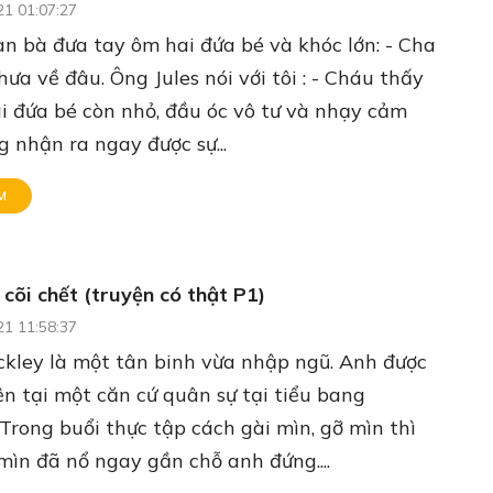
21 01:07:27
đàn bà đưa tay ôm hai đứa bé và khóc lớn: - Cha
hưa về đâu. Ông Jules nói với tôi : - Cháu thấy
i đứa bé còn nhỏ, đầu óc vô tư và nhạy cảm
 nhận ra ngay được sự...
M
 cõi chết (truyện có thật P1)
21 11:58:37
ckley là một tân binh vừa nhập ngũ. Anh được
n tại một căn cứ quân sự tại tiểu bang
 Trong buổi thực tập cách gài mìn, gỡ mìn thì
ìn đã nổ ngay gần chỗ anh đứng....