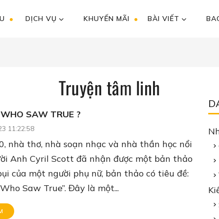
ỆU
DỊCH VỤ
KHUYẾN MÃI
BÀI VIẾT
BAO
Truyện tâm linh
D
 WHO SAW TRUE ?
23 11:22:58
Nh
, nhà thơ, nhà soạn nhạc và nhà thần học nổi
ời Anh Cyril Scott đã nhận được một bản thảo
ụi của một người phụ nữ, bản thảo có tiêu đề:
Who Saw True”. Đây là một...
Ki
M