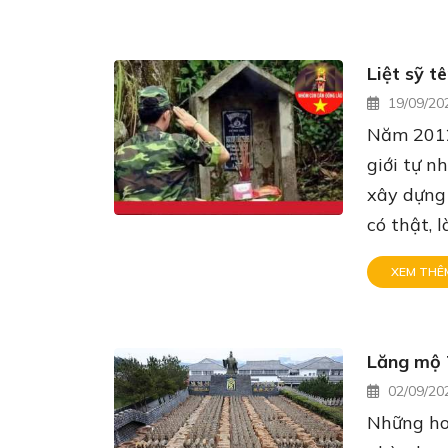
Liệt sỹ t
19/09/20
Năm 2012
giới tự 
xây dựng 
có thật, l
XEM THÊ
Lăng mộ
02/09/20
Những ho