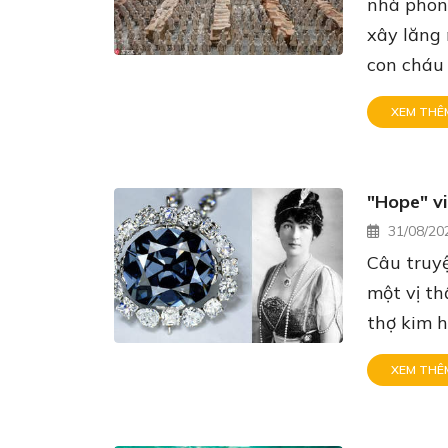
nhà phong
xây lăng 
con cháu 
XEM THÊ
"Hope" vi
31/08/20
Câu truyệ
một vị th
thợ kim h
XEM THÊ