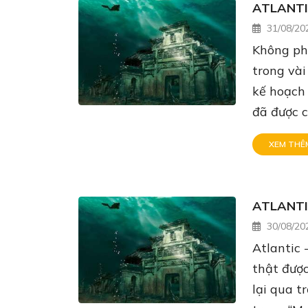
ATLANTIS
31/08/20
Không ph
trong vài
kế hoạch 
đã được c
XEM THÊ
ATLANTIS
30/08/20
Atlantic 
thật đượ
lại qua t