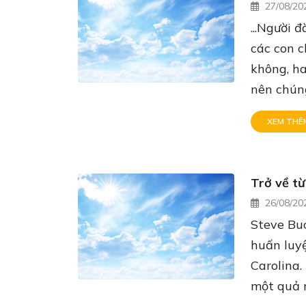
27/08/20
...Người 
các con c
không, ha
nên chúng
XEM THÊ
Trở về từ
26/08/20
Steve Bu
huấn luyệ
Carolina.
một quả m