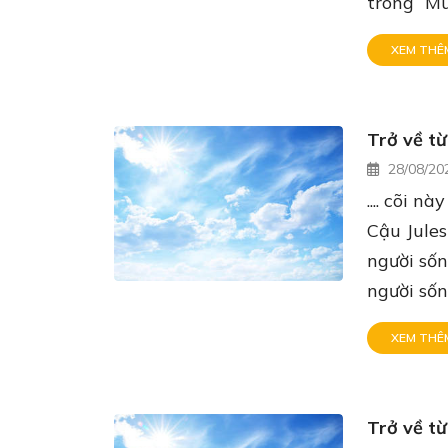
trong “Mu
XEM THÊ
Trở về từ
28/08/20
.... cõi 
Cậu Jules
người sốn
người sốn
XEM THÊ
Trở về từ