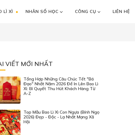
 LÌ XÌ
NHÂN SỐ HỌC
CÔNG CỤ
LIÊN HỆ
ÀI VIẾT MỚI NHẤT
Tổng Hợp Những Câu Chúc Tết "Bá
Đạo" Nhất Năm 2026 Để In Lên Bao Lì
Xì: Bí Quyết Thu Hút Khách Hàng Từ
A-Z
Top Mẫu Bao Lì Xì Con Ngựa (Bính Ngọ
2026) Đẹp - Độc - Lạ Nhất Mạng Xã
Hội