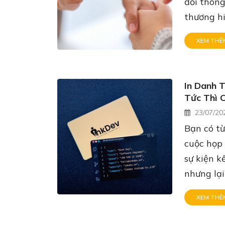
đổi thông
thương hi
XEM THÊ
In Danh 
Tức Thì 
23/07/20
Bạn có từ
cuộc họp 
sự kiện k
nhưng lại
XEM THÊ