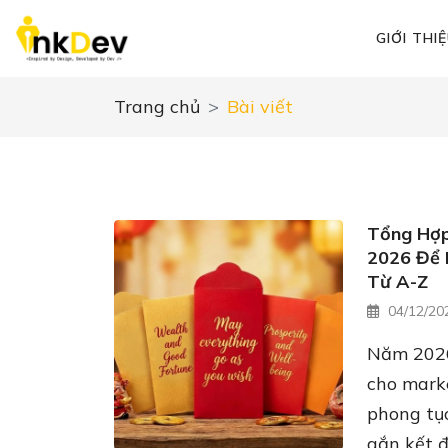
GIỚI THI
Trang chủ
Bài viết
Tổng Hợp
2026 Để 
Từ A-Z
04/12/20
Năm 2026 
cho marke
phong tục
gắn kết đ