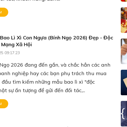
M
Bao Lì Xì Con Ngựa (Bính Ngọ 2026) Đẹp - Độc
t Mạng Xã Hội
25 09:17:23
 Ngọ 2026 đang đến gần, và chắc hẳn các anh
doanh nghiệp hay các bạn phụ trách thu mua
 đầu tìm kiếm những mẫu bao lì xì "độc
hật sự ấn tượng để gửi đến đối tác,...
M