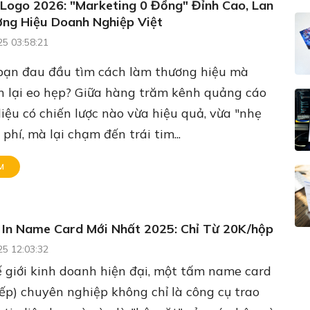
ì Logo 2026: "Marketing 0 Đồng" Đỉnh Cao, Lan
ng Hiệu Doanh Nghiệp Việt
25 03:58:21
 bạn đau đầu tìm cách làm thương hiệu mà
h lại eo hẹp? Giữa hàng trăm kênh quảng cáo
liệu có chiến lược nào vừa hiệu quả, vừa "nhẹ
 phí, mà lại chạm đến trái tim...
M
 In Name Card Mới Nhất 2025: Chỉ Từ 20K/hộp
25 12:03:32
 giới kinh doanh hiện đại, một tấm name card
ếp) chuyên nghiệp không chỉ là công cụ trao