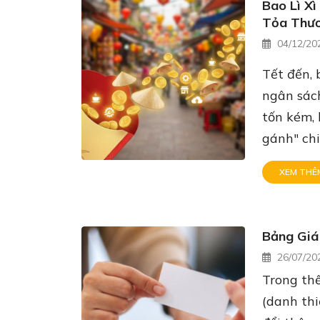
Bao Lì X
Tỏa Thươ
04/12/20
Tết đến,
ngân sác
tốn kém, 
gánh" chi
XEM THÊ
Bảng Giá
26/07/20
Trong thế
(danh thi