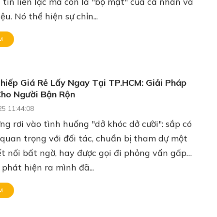
 tin liên lạc mà còn là "bộ mặt" của cá nhân và
ệu. Nó thể hiện sự chỉn...
M
Thiếp Giá Rẻ Lấy Ngay Tại TP.HCM: Giải Pháp
Cho Người Bận Rộn
25 11:44:08
ng rơi vào tình huống "dở khóc dở cười": sắp có
quan trọng với đối tác, chuẩn bị tham dự một
ết nối bất ngờ, hay được gọi đi phỏng vấn gấp…
 phát hiện ra mình đã...
M