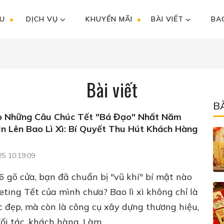
ỆU
DỊCH VỤ
KHUYẾN MÃI
BÀI VIẾT
BAO
Bài viết
B
 Những Câu Chúc Tết "Bá Đạo" Nhất Năm
In Lên Bao Lì Xì: Bí Quyết Thu Hút Khách Hàng
25 10:19:09
gõ cửa, bạn đã chuẩn bị "vũ khí" bí mật nào
ting Tết của mình chưa? Bao lì xì không chỉ là
 đẹp, mà còn là công cụ xây dựng thương hiệu,
ối tác, khách hàng. Làm...