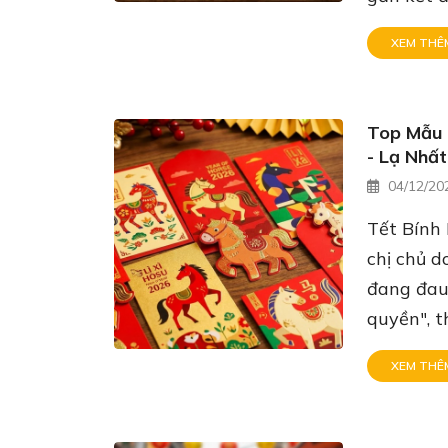
XEM THÊ
Top Mẫu 
- Lạ Nhấ
04/12/20
Tết Bính
chị chủ 
đang đau
quyền", t
XEM THÊ