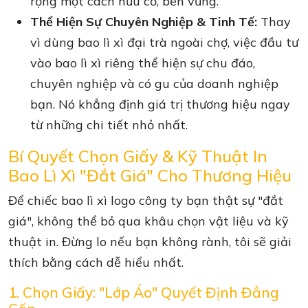
rộng một cách hữu cơ, bền vững.
Thể Hiện Sự Chuyên Nghiệp & Tinh Tế:
Thay
vì dùng bao lì xì đại trà ngoài chợ, việc đầu tư
vào bao lì xì riêng thể hiện sự chu đáo,
chuyên nghiệp và có gu của doanh nghiệp
bạn. Nó khẳng định giá trị thương hiệu ngay
từ những chi tiết nhỏ nhất.
Bí Quyết Chọn Giấy & Kỹ Thuật In
Bao Lì Xì "Đắt Giá" Cho Thương Hiệu
Để chiếc bao lì xì logo công ty bạn thật sự "đắt
giá", không thể bỏ qua khâu chọn vật liệu và kỹ
thuật in. Đừng lo nếu bạn không rành, tôi sẽ giải
thích bằng cách dễ hiểu nhất.
1. Chọn Giấy: "Lớp Áo" Quyết Định Đẳng