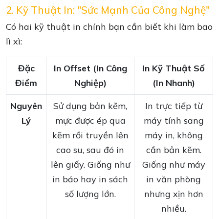
2. Kỹ Thuật In: "Sức Mạnh Của Công Nghệ"
Có hai kỹ thuật in chính bạn cần biết khi làm bao
lì xì:
Đặc
In Offset (In Công
In Kỹ Thuật Số
Điểm
Nghiệp)
(In Nhanh)
Nguyên
Sử dụng bản kẽm,
In trực tiếp từ
Lý
mực được ép qua
máy tính sang
kẽm rồi truyền lên
máy in, không
cao su, sau đó in
cần bản kẽm.
lên giấy. Giống như
Giống như máy
in báo hay in sách
in văn phòng
số lượng lớn.
nhưng xịn hơn
nhiều.