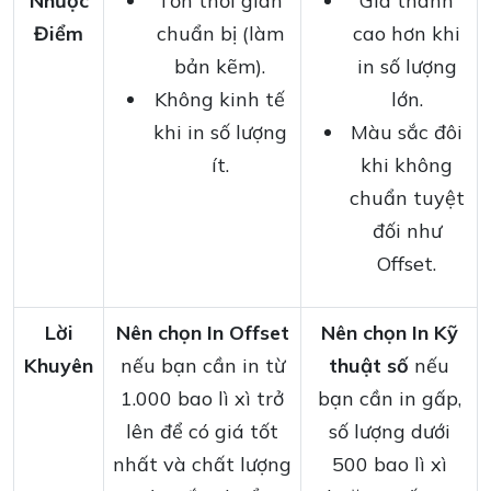
Nhược
Tốn thời gian
Giá thành
Điểm
chuẩn bị (làm
cao hơn khi
bản kẽm).
in số lượng
Không kinh tế
lớn.
khi in số lượng
Màu sắc đôi
ít.
khi không
chuẩn tuyệt
đối như
Offset.
Lời
Nên chọn In Offset
Nên chọn In Kỹ
Khuyên
nếu bạn cần in từ
thuật số
nếu
1.000 bao lì xì trở
bạn cần in gấp,
lên để có giá tốt
số lượng dưới
nhất và chất lượng
500 bao lì xì