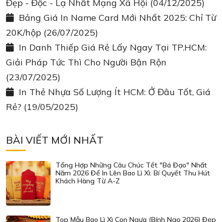
Đẹp - Độc - Lạ Nhất Mạng Xã Hội
(04/12/2025)
Bảng Giá In Name Card Mới Nhất 2025: Chỉ Từ
20K/hộp
(26/07/2025)
In Danh Thiếp Giá Rẻ Lấy Ngay Tại TP.HCM:
Giải Pháp Tức Thì Cho Người Bận Rộn
(23/07/2025)
In Thẻ Nhựa Số Lượng Ít HCM: Ở Đâu Tốt, Giá
Rẻ?
(19/05/2025)
BÀI VIẾT MỚI NHẤT
Tổng Hợp Những Câu Chúc Tết "Bá Đạo" Nhất
Năm 2026 Để In Lên Bao Lì Xì: Bí Quyết Thu Hút
Khách Hàng Từ A-Z
Top Mẫu Bao Lì Xì Con Ngựa (Bính Ngọ 2026) Đẹp