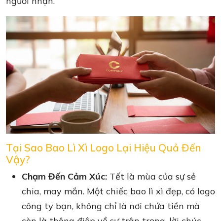
người nhận.
Tại Sao Bao Lì Xì Logo Lại Hiệu Quả Đến
Vậy?
Chạm Đến Cảm Xúc:
Tết là mùa của sự sẻ
chia, may mắn. Một chiếc bao lì xì đẹp, có logo
công ty bạn, không chỉ là nơi chứa tiền mà
còn là thông điệp về sự trân trọng, lời chúc