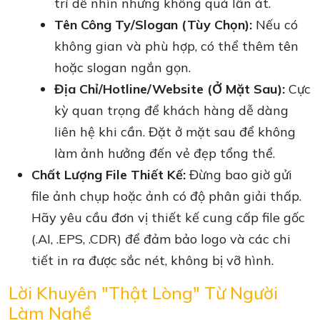
trí dễ nhìn nhưng không quá lấn át.
Tên Công Ty/Slogan (Tùy Chọn):
Nếu có
không gian và phù hợp, có thể thêm tên
hoặc slogan ngắn gọn.
Địa Chỉ/Hotline/Website (Ở Mặt Sau):
Cực
kỳ quan trọng để khách hàng dễ dàng
liên hệ khi cần. Đặt ở mặt sau để không
làm ảnh hưởng đến vẻ đẹp tổng thể.
Chất Lượng File Thiết Kế:
Đừng bao giờ gửi
file ảnh chụp hoặc ảnh có độ phân giải thấp.
Hãy yêu cầu đơn vị thiết kế cung cấp file gốc
(.AI, .EPS, .CDR) để đảm bảo logo và các chi
tiết in ra được sắc nét, không bị vỡ hình.
Lời Khuyên "Thật Lòng" Từ Người
Làm Nghề