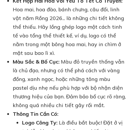
Kết Hợp Hài Hòa Với Yếu Tố Tết Cổ Truyền:
Hoa mai, hoa đào, bánh chưng, câu đối, linh
vật năm Rồng 2026... là những chi tiết không
thể thiếu. Hãy lồng ghép logo một cách tinh
tế vào tổng thể thiết kế, ví dụ, logo có thể
nằm trong một bông hoa mai, hay in chìm ở
mặt sau bao lì xì.
Màu Sắc & Bố Cục:
Màu đỏ truyền thống vẫn
là chủ đạo, nhưng có thể phá cách với vàng
đồng, xanh ngọc, hoặc những tông màu
pastel dịu nhẹ nếu phù hợp với bộ nhận diện
thương hiệu của bạn. Đảm bảo bố cục rõ ràng,
không quá nhiều chi tiết gây rối mắt.
Thông Tin Cần Có:
Logo Công Ty:
Là điều bắt buộc! Đặt ở vị