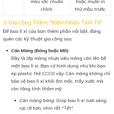
màu sắc chuẩn
hoặc muốn in
chỉnh.
thử mẫu trước.
3. Gia Công Thêm: "Điểm Nhấn Tinh Tế"
Để bao lì xì của bạn thêm phần nổi bật, đừng
quên các kỹ thuật gia công sau:
Cán Màng (Bóng hoặc Mờ):
Đây là lớp màng nhựa siêu mỏng cán lên bề
mặt bao lì xì. Bạn cứ hình dung như khi bạn
ép plastic thẻ CCCD vậy. Cán màng không chỉ
bảo vệ bao lì xì khỏi ẩm mốc, trầy xước mà
còn tăng tính thẩm mỹ:
Cán màng bóng:
Giúp bao lì xì tươi sáng,
rực rỡ hơn, nhìn rất "Tết".