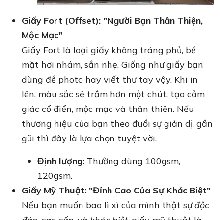
Giấy Fort (Offset): "Người Bạn Thân Thiện,
Mộc Mạc"
Giấy Fort là loại giấy không tráng phủ, bề
mặt hơi nhám, sần nhẹ. Giống như giấy bạn
dùng để photo hay viết thư tay vậy. Khi in
lên, màu sắc sẽ trầm hơn một chút, tạo cảm
giác cổ điển, mộc mạc và thân thiện. Nếu
thương hiệu của bạn theo đuổi sự giản dị, gần
gũi thì đây là lựa chọn tuyệt vời.
Định lượng:
Thường dùng 100gsm,
120gsm.
Giấy Mỹ Thuật: "Đỉnh Cao Của Sự Khác Biệt"
Nếu bạn muốn bao lì xì của mình thật sự
độc
đáo
,
cao cấp
, và
khác biệt
, giấy mỹ thuật là